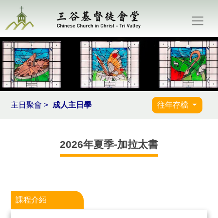
主日聚會 >
成人主日學
往年存檔
2026年夏季-加拉太書
課程介紹