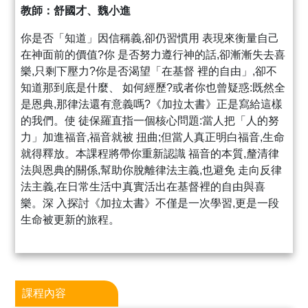
教師：舒國才、魏小進
你是否「知道」因信稱義,卻仍習慣用 表現來衡量自己
在神面前的價值?你 是否努力遵行神的話,卻漸漸失去喜
樂,只剩下壓力?你是否渴望「在基督 裡的自由」,卻不
知道那到底是什麼、 如何經歷?或者你也曾疑惑:既然全
是恩典,那律法還有意義嗎?《加拉太書》正是寫給這樣
的我們。使 徒保羅直指一個核心問題:當人把「人的努
力」加進福音,福音就被 扭曲;但當人真正明白福音,生命
就得釋放。本課程將帶你重新認識 福音的本質,釐清律
法與恩典的關係,幫助你脫離律法主義,也避免 走向反律
法主義,在日常生活中真實活出在基督裡的自由與喜
樂。深 入探討《加拉太書》不僅是一次學習,更是一段
生命被更新的旅程。
課程內容